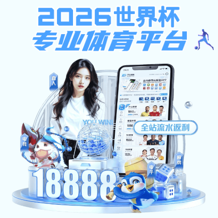
注册入口
beat365网页登录
APP与网页
版入口｜畅享全球体育赛事与
数据服务
欢迎访问
beat365网页登录
，提供全面覆盖足
球、篮球、电竞等项目的赛事资讯与数据内容，
支持
APP下载
与
网页使用
，每日同步更新千场
比赛，聚焦热门体育内容， 助您轻松获取赛事
动态，掌握比赛节奏。