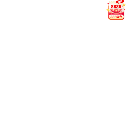
在NBA的激烈竞争中，球队之间的交易与引援成为了影响总
冠军归属的重要因素。杰伊·威廉姆斯作为一名篮球评论...
阅读全文
2026-08-03
美澳之战主裁因收贿被禁赛半年曾因漏判点球遭停哨
处理
在美澳之战中，主裁判因涉嫌收受贿赂而被禁赛半年，这一
事件引起了广泛的关注和讨论。此次禁赛不仅揭露了体育比...