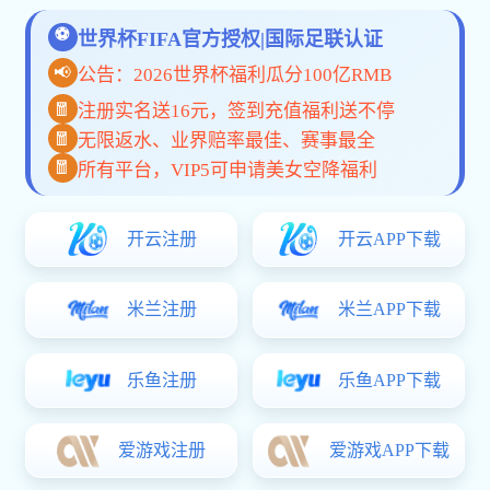
手机App
网页版
关于beat365网页登录
beat365网页登录是专注于体育赛事直播与互动体验的创新平
台，致力于为全球用户带来高速、安全与多样化的观赛服务体
验，覆盖多语种、多终端、多场景。